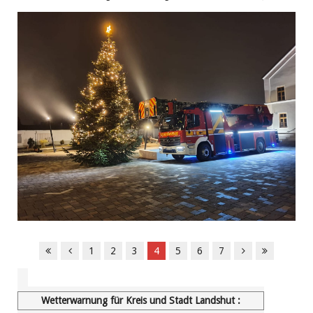
1
2
3
4
5
6
7
Wetterwarnung für Kreis und Stadt Landshut :